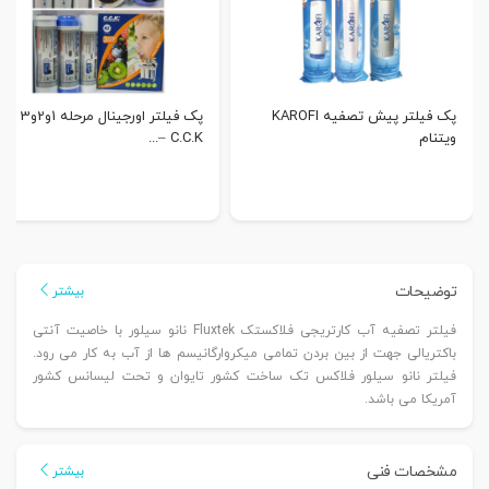
پک فیلتر پیش تصفیه KAROFI
پک فیلتر اورجینال مرحله 1و2و3
ویتنام
C.C.K –...
توضیحات
بیشتر
فیلتر تصفیه آب کارتریجی فلاکستک Fluxtek نانو سیلور با خاصیت آنتی
باکتریالی جهت از بین بردن تمامی میکروارگانیسم ها از آب به کار می رود.
فیلتر نانو سیلور فلاکس تک ساخت کشور تایوان و تحت لیسانس کشور
آمریکا می باشد.
مشخصات فنی
بیشتر