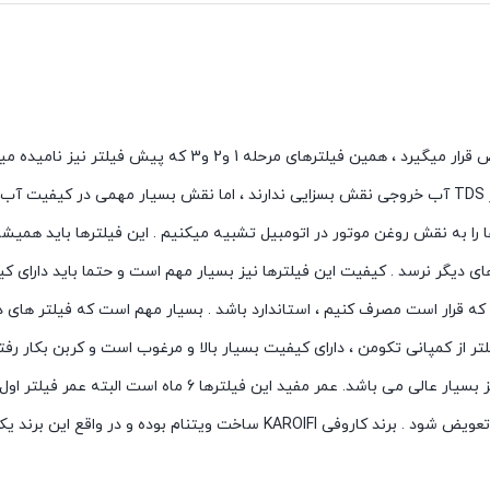
یکی از بیشترین فیلترهایی که در دستگاه های تصفیه آب مورد تعویض قرار میگیرد ، همین فیلترهای مرحله 1 و2 و
باشد . این فیلترها اگر چه زودتر از بقیه فیلتر ها تعویض میشوند و در TDS آب خروجی نقش بسزایی ندارند ، اما نقش بسیار مهمی در 
 را به نقش روغن موتور در اتومبیل تشبیه میکنیم . این فیلترها باید همیشه
ی دیگر نرسد . کیفیت این فیلترها نیز بسیار مهم است و حتما باید دارای 
ا که قرار است مصرف کنیم ، استاندارد باشد . بسیار مهم است که فیلتر های 
ر از کمپانی تکومن ، دارای کیفیت بسیار بالا و مرغوب است و کربن بکار رفت
بسیار عالی و از پوست نارگیل فرآوری شده است . کیفیت فیلتر اول نیز بسیار عالی می باشد. عمر مفید این فیلترها
کیفیت آب دارد و مرتبا باید چک کنید و هرگاه رنگ آن تیره شد ، باید تعویض شود . برند کاروفی KAROIFI ساخت ویتنام بود