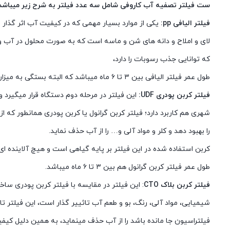
ست فیلتر تصفیه آب کاروفی شامل سه عدد فیلتر به شرح زیر میباشد
فیلتر الیافی pp:
یکی از موارد بسیار مهمی که در کیفیت آب اثر گذار
لای و املاح و دانه های شن و ماسه است که به صورت محلول در آب وجود
که توانایی جذب رسوبات را دارد،
طول عمر فیلتر الیافی بین ۳ تا ۶ ماه میباشد که البته بستگی به میزان مواد محلول در آب متفاوت است.
فیلتر کربن پودری UDF:
این فیلتر در مرحله دوم دستگاه قرار میگیرد 
شهری هم کاربرد دارد؛ فیلتر کربن گرانول یا کربن پودری همانطور ک
را بهبود دهد و کلر و مواد آلی و… را از آب حذف نماید.
کربن استفاده شده در این فیلتر بر پایه گیاهی است و هیچ آلاینده ای 
طول عمر فیلتر کربن گرانول هم بین ۳ تا ۶ ماه میباشد.
فیلتر کربن بلاک CTO
: این فیلتر در مقایسه با فیلتر کربن پودری ساخ
شیمیایی، مواد آلی، رنگ، بو و طعم آب تاثییر گذار است، این فیلتر 
فیلتراسیون جا مانده باشد را از آب حذف مینماید، به همین دلیل کیفی