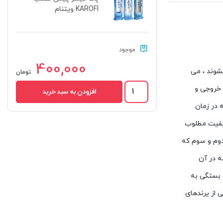
KAROFI ویتنام
موجود
400,000
3 که پیش فیلتر نیز نامیده میشوند ، می
تومان
پک
کیفیت آب خروجی و
افزودن به سبد خرید
فیلتر
 در زمان
پیش
تصفیه
کیفیت مطلوب
KAROFI
ویتنام
دوم و سوم که
عدد
ه در آن
 6 ماه است البته عمر فیلتر اول بستگی به
ه و در واقع این برند یکی از یرندهای