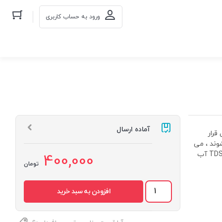
ورود به حساب کاربری
آماده ارسال
قرار
امیده میشوند ، می
باشد . این فیلترها اگر چه زودتر از بقیه فیلتر ها تعویض میشوند و در TDS آب
400,000
تومان
پک
افزودن به سبد خرید
فیلتر
پیش
تصفیه
KAROFI