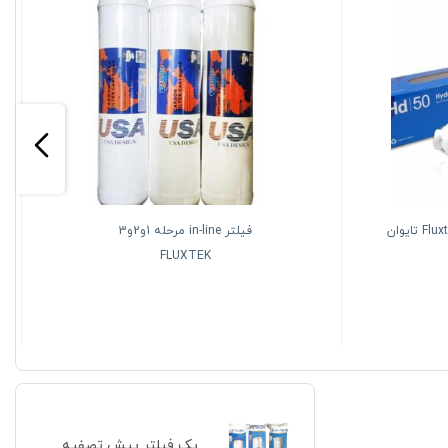
فیلتر هیدروژنه قلیایی فلاکستک Fluxtek تایوان
فیلتر in-line مرحله 1و2و3
FLUXTEK
پک فیلتر پیش تصفیه