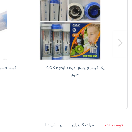
پک فیلتر اورجینال مرحله 1و2و3 C.C.K –
فیلتر اکسی
تایوان
نظرات کاربران
پرسش ها
توضیحات